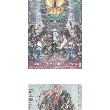
里 謙二郎 / 舞台予告篇 / 2019年