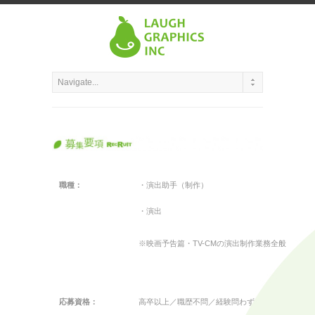
職種：
・演出助手（制作）
・演出
※映画予告篇・TV-CMの演出制作業務全般
応募資格：
高卒以上／職歴不問／経験問わず