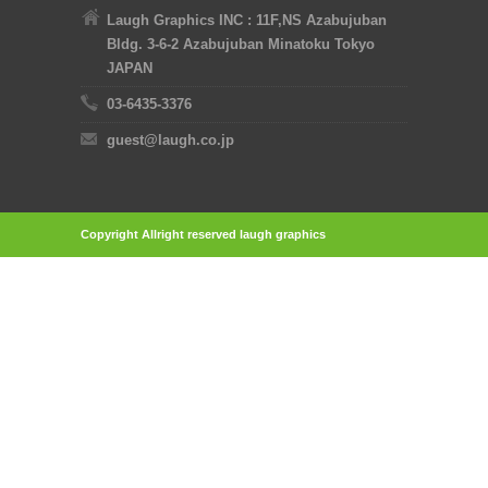
Laugh Graphics INC : 11F,NS Azabujuban
Bldg. 3-6-2 Azabujuban Minatoku Tokyo
JAPAN
03-6435-3376
guest@laugh.co.jp
Copyright Allright reserved laugh graphics