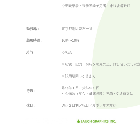
今春既卒者・来春卒業予定者・未経験者歓迎
勤務地：
東京都港区麻布十番
勤務時間：
10時〜19時
給与：
応相談
※経験・能力・前給を考慮の上、話し合いにて決
※試用期間３ヶ月あり
昇給年１回／賞与年２回
待遇：
社会保険（年金・健康保険）完備 / 交通費支給
休日：
週休２日制／祝日／夏季／年末年始